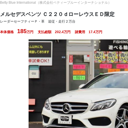
Betty Blue International（株式会社ベティーブルーインターナショナル）
メルセデスベンツ Ｃ２２０ｄローレウスＥＤ限定
レーダーセーフティーＰ・革 追従・走行２万台
185
本体価格
万円
支払総額
202.4
万円
諸費用
17.4
万円