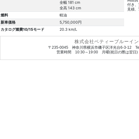
高品質
全幅 181 cm
付き、
全高 143 cm
見積、
燃料
軽油
新車価格
5,750,000円
カタログ燃費10/15モード
20.3 km/L
株式会社ベティーブルーイン
〒235-0045 神奈川県横浜市磯子区洋光台6-3-12 Tel.045
営業時間 10:30～19:00 月曜(祝日の際は翌日) url. htt