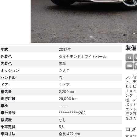
装備
年式
2017年
外装色
ダイヤモンドホワイトパール
内装色
黒革
ミッション
９ＡＴ
フル装
ハンドル
右
ト デ
ドア
４ドア
Ｄナビ
ｌｕｅ
排気量
2,200 cc
ング 
走行距離
29,000 km
従 デ
ポット
車検
-----
エント
車台番号
***********202
行２万
９速Ａ
修復歴
なし
乗車定員
5人
コメ
車両寸法
全長 472 cm