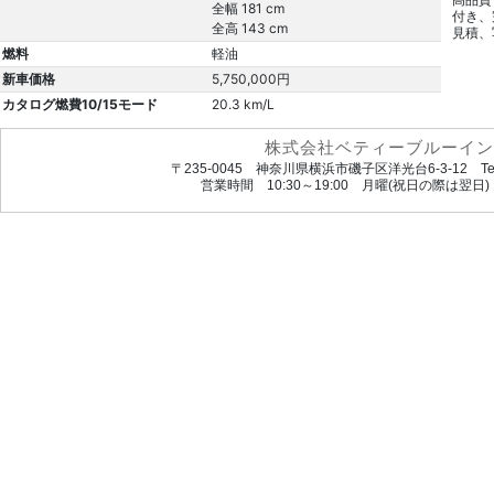
高品質
全幅 181 cm
付き、
全高 143 cm
見積、
燃料
軽油
新車価格
5,750,000円
カタログ燃費10/15モード
20.3 km/L
株式会社ベティーブルーイン
〒235-0045 神奈川県横浜市磯子区洋光台6-3-12 Tel.045
営業時間 10:30～19:00 月曜(祝日の際は翌日) url. htt