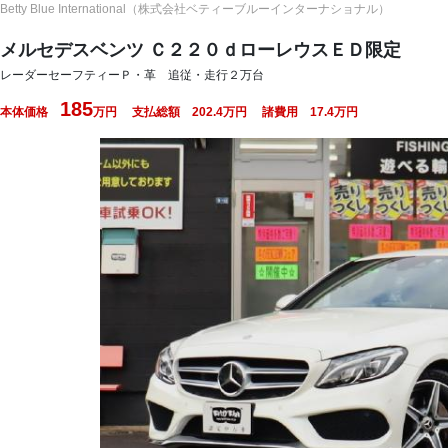
Betty Blue International（株式会社ベティーブルーインターナショナル）
メルセデスベンツ Ｃ２２０ｄローレウスＥＤ限定
レーダーセーフティーＰ・革 追従・走行２万台
185
本体価格
万円
支払総額
202.4
万円
諸費用
17.4
万円