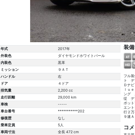
装備
年式
2017年
外装色
ダイヤモンドホワイトパール
内装色
黒革
ミッション
９ＡＴ
フル装
ハンドル
右
ト デ
ドア
４ドア
Ｄナビ
ｌｕｅ
排気量
2,200 cc
ング 
走行距離
29,000 km
従 デ
ポット
車検
-----
エント
車台番号
***********202
行２万
９速Ａ
修復歴
なし
乗車定員
5人
コメ
車両寸法
全長 472 cm