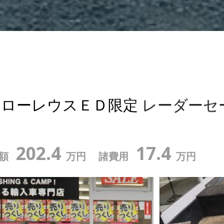
ｄローレウスＥＤ限定
レーダーセ
202.4
17.4
額
万円
諸費用
万円