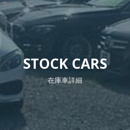
STOCK CARS
在庫車詳細