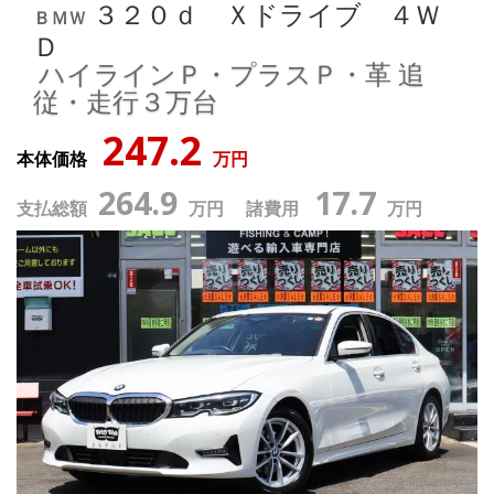
３２０ｄ Ｘドライブ ４Ｗ
ＢＭＷ
Ｄ
ハイラインＰ・プラスＰ・革
追
従・走行３万台
247.2
本体価格
万円
264.9
17.7
支払総額
万円 諸費用
万円