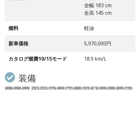
全幅 183 cm
全高 145 cm
燃料
軽油
新車価格
5,970,000円
カタログ燃費10/15モード
18.9 km/L
装備
フル装備 右ハンドル 電子式ステップトロニックＡＴ
ディーラー車 本革Ｐシート シートヒーター／クーラ
ー 純正ＨＤＤナビ ｉドライブ Ａｐｐｌｅ ＣａｒＰ
ｌａｙ Ｂｌｕｅｔｏｏｔｈ ３６０°カメラ バックカ