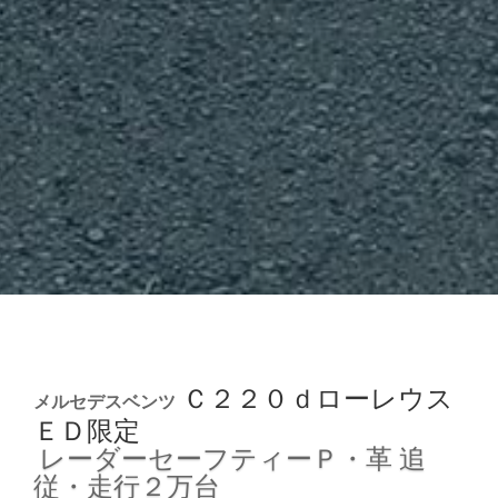
Ｃ２２０ｄローレウス
メルセデスベンツ
ＥＤ限定
レーダーセーフティーＰ・革
追
従・走行２万台