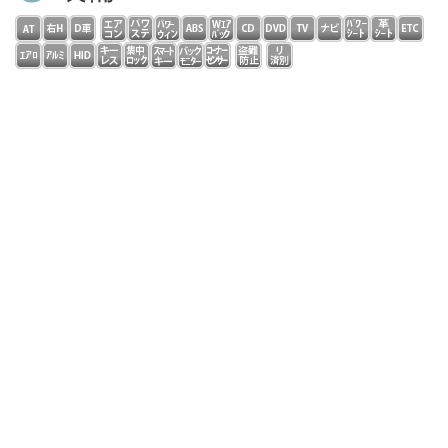
フル装備 右ハンドル ダイレクトセレクトコラムＡＴ
パドルシフト ディーラー車 本革スポーツＰシート シ
ートヒーター 純正ＨＤＤナビ フルセグ コマンドシス
テム ＤＶＤ再生 ＣＤ ＭＳＶ Ｂｌｕｅｔｏｏｔｈ
バックカメラ ドラレコ ＥＴＣ ＡＭＧスタイリング
スポーツサス ＡＭＧ１８インチアルミ ＬＥＤライト
自動追従 ディスタンスパイロット レーンチェンジアシ
スト ブラインドスポットアシスト アイドリングストッ
プキーレスゴー ＰＤＣ アンビエントライト ウッドパ
ネル 修復歴無し ローレウスＥＤ限定車！走行２万キロ
台！低燃費！クリーンディーゼルＤＯＨＣターボエンジン
＆９速ＡＴ搭載！全国対応保証完備！
コメント