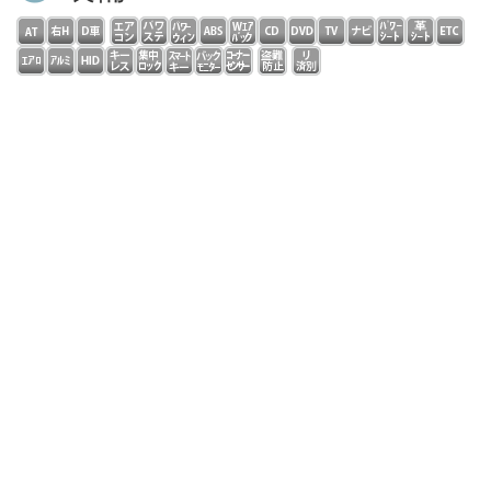
フル装備 右ハンドル ダイレクトセレクトコラムＡＴ
パドルシフト ディーラー車 本革スポーツＰシート シ
ートヒーター 純正ＨＤＤナビ フルセグ コマンドシス
テム ＤＶＤ再生 ＣＤ ＭＳＶ Ｂｌｕｅｔｏｏｔｈ
バックカメラ ドラレコ ＥＴＣ ＡＭＧスタイリング
スポーツサス ＡＭＧ１８インチアルミ ＬＥＤライト
自動追従 ディスタンスパイロット レーンチェンジアシ
スト ブラインドスポットアシスト アイドリングストッ
プキーレスゴー ＰＤＣ アンビエントライト ウッドパ
ネル 修復歴無し ローレウスＥＤ限定車！走行２万キロ
台！低燃費！クリーンディーゼルＤＯＨＣターボエンジン
＆９速ＡＴ搭載！全国対応保証完備！
コメント