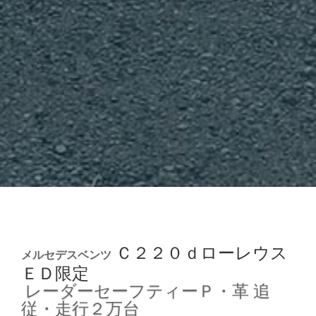
Ｃ２２０ｄローレウス
メルセデスベンツ
ＥＤ限定
レーダーセーフティーＰ・革
追
従・走行２万台